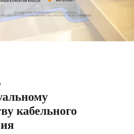
о
уальному
ву кабельного
​​​​