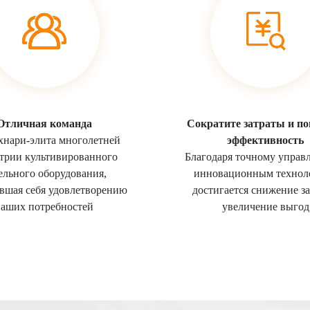
Отличная команда
Сократите затраты и п
хнари-элита многолетней
эффективность
трии культивированного
Благодаря точному управ
ельного оборудования,
инновационным технол
вшая себя удовлетворению
достигается снижение за
ваших потребностей
увеличение выгод​​​​​​​