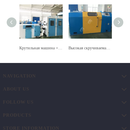
Крутильная машина + скрутка перед втягиванием
Высокая скручиваемая проволока с высокой скоростью (поворот луча)
NAVIGATION
ABOUT US
FOLLOW US
PRODUCTS
STORE INFORMATION