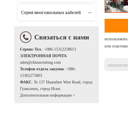
Серия многожильных кабелей
Связаться с нами
использовать
или пластико
Сервис-Тел.
: +086-15312258613
ЭЛЕКТРОННАЯ ПОЧТА
:
sales@chinawinlong.com
предыдущи
Телефон отдела закупок
: +086-
15365275803
ФАКС
: № 137 Huanzhen West Road, город
Гуаньлинь, город Исин.
Дополнительная информация >