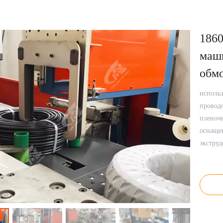
1860
маши
обмо
использ
проводо
пленочн
оснащен
экструд