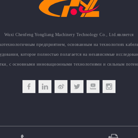
Wuxi Chenfeng Yongliang Machinery Technology Co., Ltd.является
котехнологичным предприятием, основанным на технологиях кабел
удования, которое полностью полагается на независимые исследова
отки, с основными инновационными технологиями и сильным потен