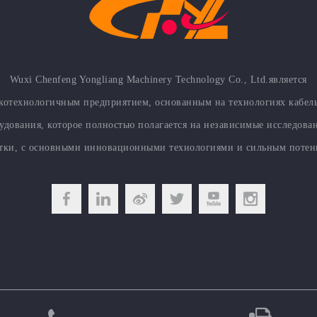
Wuxi Chenfeng Yongliang Machinery Technology Co., Ltd.является
котехнологичным предприятием, основанным на технологиях кабел
удования, которое полностью полагается на независимые исследова
отки, с основными инновационными технологиями и сильным потен